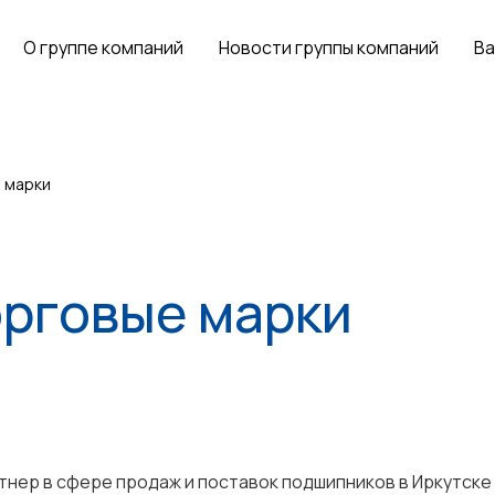
О группе компаний
Новости группы компаний
Ва
 марки
рговые марки
тнер в сфере продаж и поставок подшипников в Иркутске